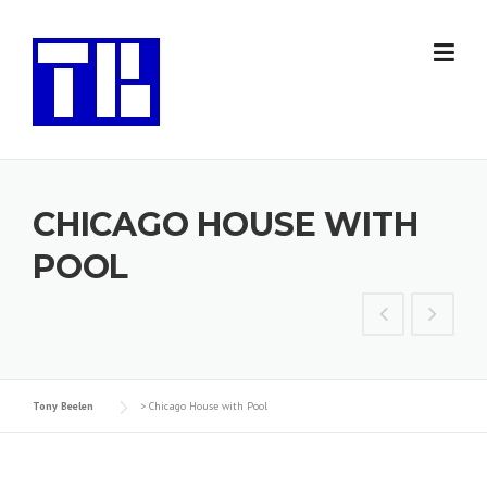
Skip
to
content
CHICAGO HOUSE WITH
POOL
Tony Beelen
>
Chicago House with Pool